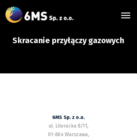
Skracanie przyłączy gazowych
6MS Sp. z o.o.
ul. Literacka 8/11
,
01-864
Warszawa
,