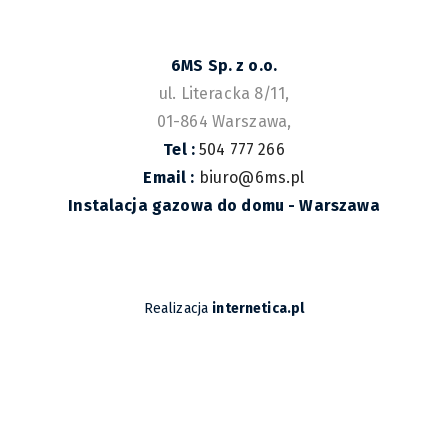
6MS Sp. z o.o.
ul. Literacka 8/11
,
01-864
Warszawa
,
Tel :
504 777 266
Email :
biuro@6ms.pl
Instalacja gazowa do domu - Warszawa
Realizacja
internetica.pl